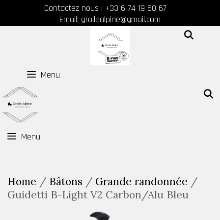
Skip
Contactez nous : +33 6 74 19 60 67
to
Email:
grollealpine@gmail.com
content
SEAR
Menu
Menu
Home
/
Bâtons
/
Grande randonnée
/
Guidetti B-Light V2 Carbon/Alu Bleu