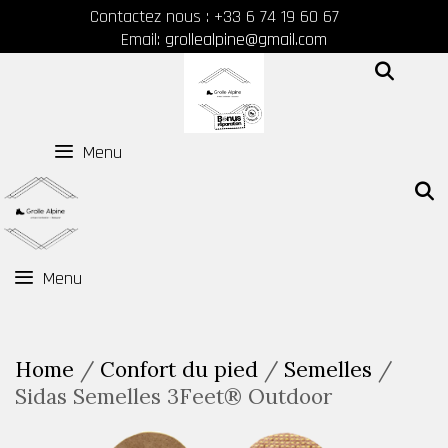
Skip
Contactez nous : +33 6 74 19 60 67
to
Email:
grollealpine@gmail.com
content
SEAR
Menu
Menu
Home
/
Confort du pied
/
Semelles
/
Sidas Semelles 3Feet® Outdoor