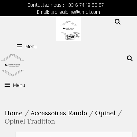
Skip
Contactez nous : +33 6 74 19 60 67
to
Email:
grollealpine@gmail.com
content
SEAR
Menu
Menu
Home
/
Accessoires Rando
/
Opinel
/
Opinel Tradition